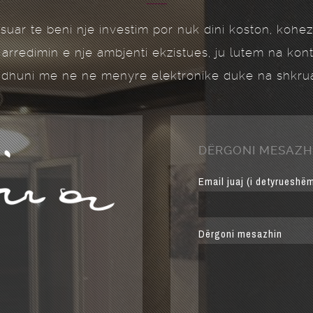
esuar te beni nje investim por nuk dini koston, kohez
 arredimin e nje ambjenti ekzistues, ju lutem na ko
dhuni me ne ne menyre elektronike duke na shkrua
DËRGONI MESAZH
Email juaj (i detyrueshë
Dërgoni mesazhin