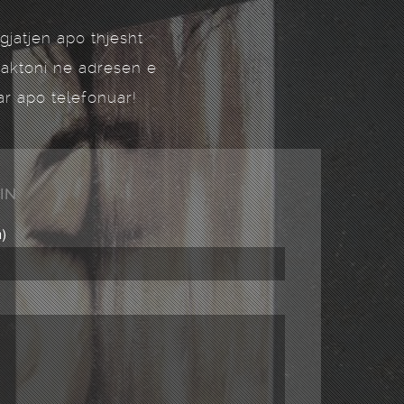
gjatjen apo thjesht
ntaktoni ne adresen e
r apo telefonuar!
IN
m)