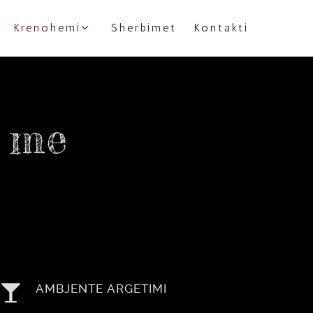
Krenohemi
Sherbimet
Kontakti
n me
AMBJENTE ARGETIMI