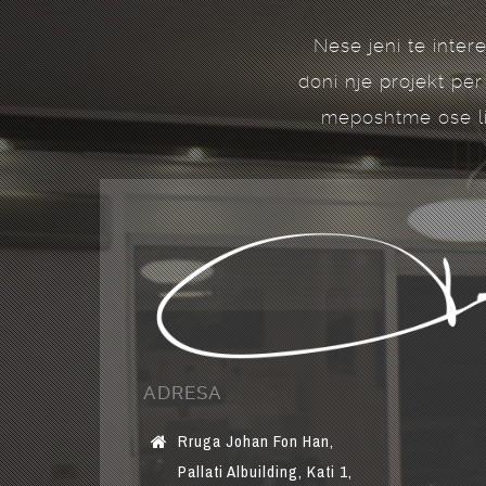
Nese jeni te inter
doni nje projekt per
meposhtme ose li
ADRESA
Rruga Johan Fon Han,
Pallati Albuilding, Kati 1,