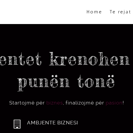
Home
Te rejat
entet krenohe
punën tonë
Startojmë për
biznes
, finalizojmë për
pasion
!
AMBJENTE BIZNESI