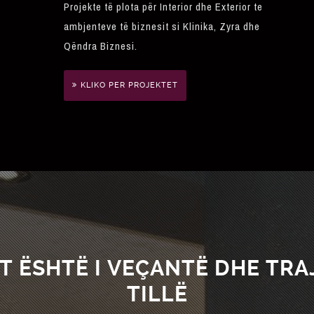
Projekte të plota për Interior dhe Exterior te
ambjenteve të biznesit si Klinika, Zyra dhe
Qëndra Biznesi.
KLIKO PER PROJEKTET
T ËSHTË I VEÇANTË DHE TRAJ
TILLË